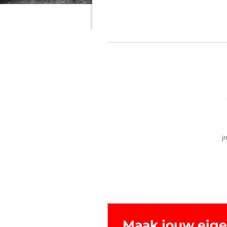
j
Maak jouw eige