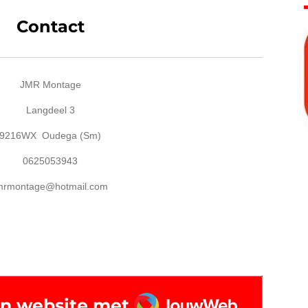
Contact
JMR Montage
Langdeel 3
9216WX Oudega (Sm)
0625053943
mrmontage@hotmail.com
JouwWeb
n website met