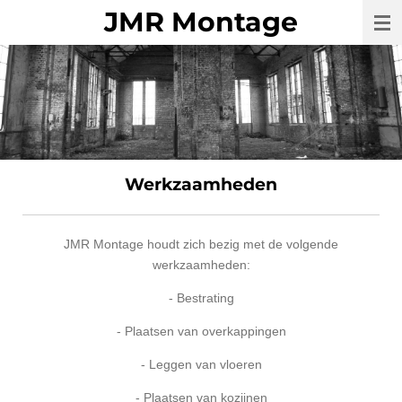
JMR Montage
Ga
direct
naar
de
hoofdinhoud
Werkzaamheden
JMR Montage houdt zich bezig met de volgende
werkzaamheden:
- Bestrating
- Plaatsen van overkappingen
- Leggen van vloeren
- Plaatsen van kozijnen